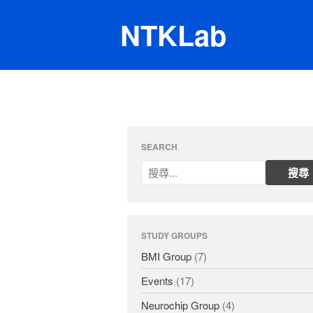
NTKLab
SEARCH
STUDY GROUPS
BMI Group
(7)
Events
(17)
Neurochip Group
(4)