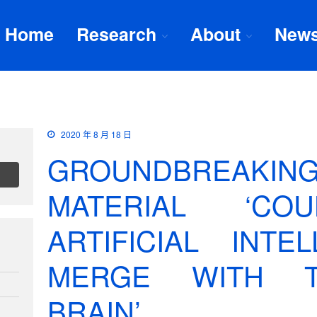
Home
Research
About
New
2020 年 8 月 18 日
GROUNDBREA
MATERIAL ‘CO
ARTIFICIAL INTE
MERGE WITH 
BRAIN’