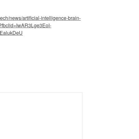
ch/news/artificial-intelligence-brain-
l?fbclid=IwAR3Lge3EoI-
EalukDeU